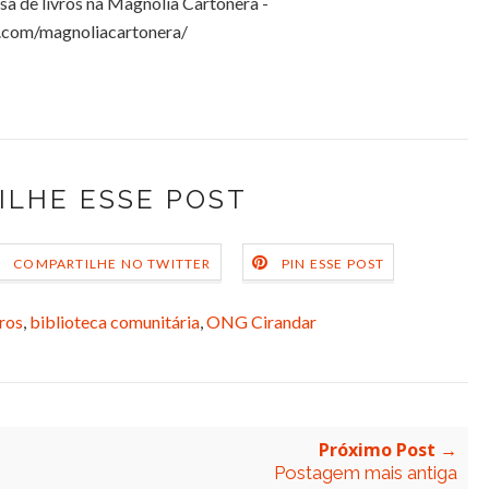
esã de livros na Magnolia Cartonera -
.com/magnoliacartonera/
ILHE ESSE POST
COMPARTILHE NO TWITTER
PIN ESSE POST
vros
,
biblioteca comunitária
,
ONG Cirandar
Próximo Post →
Postagem mais antiga