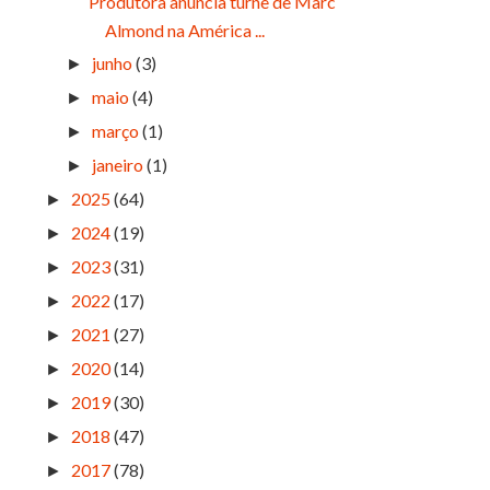
Produtora anuncia turnê de Marc
Almond na América ...
junho
(3)
►
maio
(4)
►
março
(1)
►
janeiro
(1)
►
2025
(64)
►
2024
(19)
►
2023
(31)
►
2022
(17)
►
2021
(27)
►
2020
(14)
►
2019
(30)
►
2018
(47)
►
2017
(78)
►