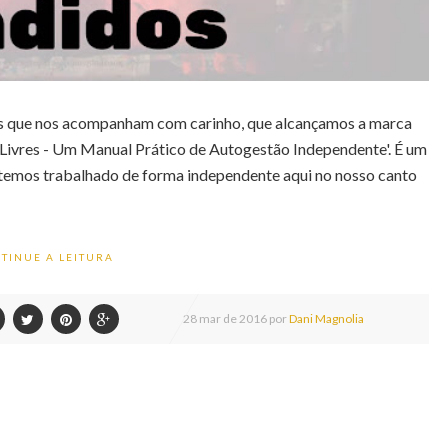
as que nos acompanham com carinho, que alcançamos a marca
s Livres - Um Manual Prático de Autogestão Independente'. É um
 temos trabalhado de forma independente aqui no nosso canto
TINUE A LEITURA
28
mar de
2016 por
Dani Magnolia