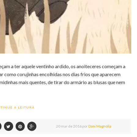
eçam a ter aquele ventinho ardido, os anoiteceres começam a
ar como corujinhas encolhidas nos dias frios que aparecem
dinhas mais quentes, de tirar do armário as blusas que nem
TINUE A LEITURA
20
mar de
2016 por
Dani Magnolia