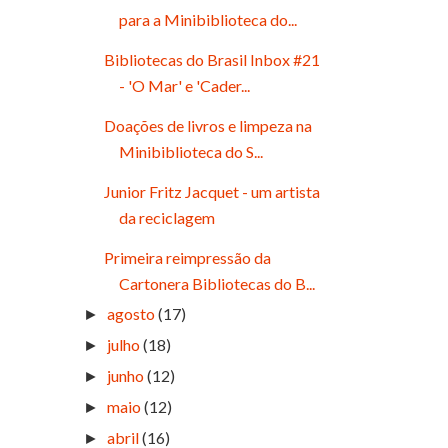
para a Minibiblioteca do...
Bibliotecas do Brasil Inbox #21
- 'O Mar' e 'Cader...
Doações de livros e limpeza na
Minibiblioteca do S...
Junior Fritz Jacquet - um artista
da reciclagem
Primeira reimpressão da
Cartonera Bibliotecas do B...
agosto
(17)
►
julho
(18)
►
junho
(12)
►
maio
(12)
►
abril
(16)
►