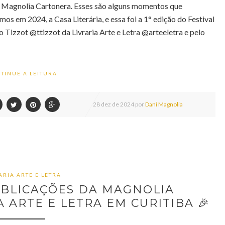
a Magnolia Cartonera. Esses são alguns momentos que
os em 2024, a Casa Literária, e essa foi a 1° edição do Festival
Tizzot @ttizzot da Livraria Arte e Letra @arteeletra e pelo
TINUE A LEITURA
28
dez de
2024 por
Dani Magnolia
ARIA ARTE E LETRA
UBLICAÇÕES DA MAGNOLIA
 ARTE E LETRA EM CURITIBA 🎉