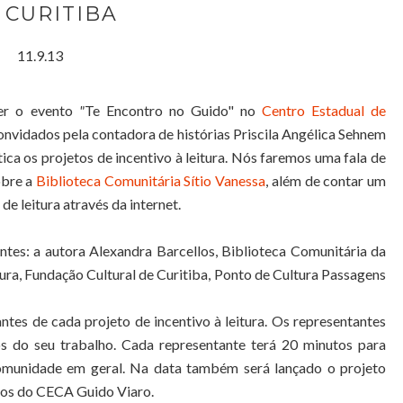
 CURITIBA
11.9.13
cer o evento
"
Te Encontro no Guido"
no
Centro Estadual de
convidados pela contadora de histórias Priscila Angélica Sehnem
ica os projetos de incentivo à leitura. Nós faremos uma fala de
obre a
Biblioteca Comunitária Sítio Vanessa
, além de contar um
e leitura através da internet.
ntes: a autora Alexandra Barcellos, Biblioteca Comunitária da
tura, Fundação Cultural de Curitiba, Ponto de Cultura Passagens
tes de cada projeto de incentivo à leitura. Os representantes
s do seu trabalho. Cada representante terá 20 minutos para
omunidade em geral. Na data também será lançado o projeto
ros
do CECA Guido Viaro.