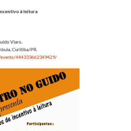
ncentivo à leitura
uido Viaro.
buia, Curitiba/PR.
m/events/444333662349429/