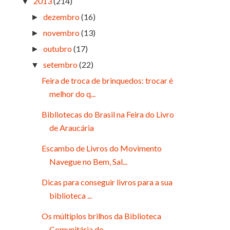
2013
(214)
▼
dezembro
(16)
►
novembro
(13)
►
outubro
(17)
►
setembro
(22)
▼
Feira de troca de brinquedos: trocar é
melhor do q...
Bibliotecas do Brasil na Feira do Livro
de Araucária
Escambo de Livros do Movimento
Navegue no Bem, Sal...
Dicas para conseguir livros para a sua
biblioteca ...
Os múltiplos brilhos da Biblioteca
Comunitária do ...