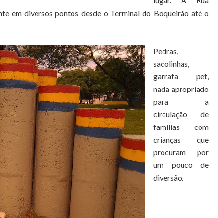
lugar. A Rua
ente em diversos pontos desde o Terminal do Boqueirão até o
Pedras,
sacolinhas,
garrafa pet,
nada apropriado
para a
circulação de
famílias com
crianças que
procuram por
um pouco de
diversão.