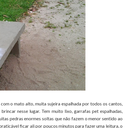
com o mato alto, muita sujeira espalhada por todos os cantos,
brincar nesse lugar. Tem muito lixo, garrafas pet espalhadas,
muitas pedras enormes soltas que não fazem o menor sentido ao
aticável ficar ali por poucos minutos para fazer uma leitura, o