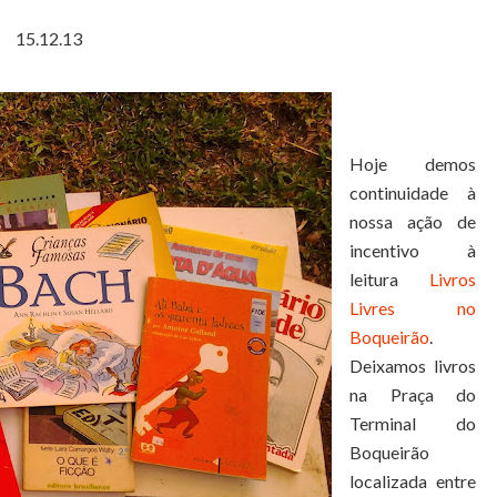
15.12.13
Hoje demos
continuidade à
nossa ação de
incentivo à
leitura
Livros
Livres no
Boqueirão
.
Deixamos livros
na Praça do
Terminal do
Boqueirão
localizada entre