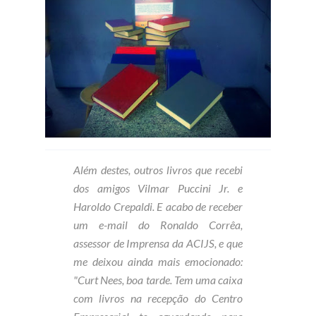
Além destes, outros livros que recebi
dos amigos Vilmar Puccini Jr. e
Haroldo Crepaldi. E acabo de receber
um e-mail do Ronaldo Corrêa,
assessor de Imprensa da ACIJS, e que
me deixou ainda mais emocionado:
"Curt Nees, boa tarde. Tem uma caixa
com livros na recepção do Centro