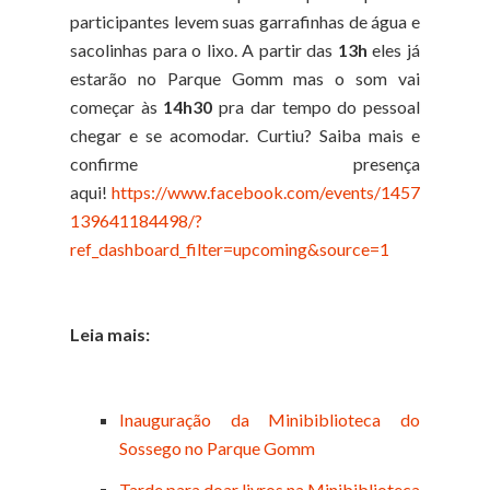
participantes levem suas garrafinhas de água e
sacolinhas para o lixo. A partir das
13h
eles já
estarão no Parque Gomm mas o som vai
começar às
14h30
pra dar tempo do pessoal
chegar e se acomodar. Curtiu? Saiba mais e
confirme presença
aqui!
https://www.facebook.com/events/1457
139641184498/?
ref_dashboard_filter=upcoming&source=1
Leia mais:
Inauguração da Minibiblioteca do
Sossego no Parque Gomm
Tarde para doar livros na Minibiblioteca