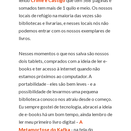
lendo
Crime e Castigo
que tem 568 páginas e
somados tem mais de 1 quilo e meio. Os nossos
locais de refúgio na maioria das vezes são
bibliotecas e livrarias, e nesses locais nós não
podemos entrar com os nossos exemplares de
livros.
Nesses momentos o que nos salva são nossos
dois tablets, comprados com a ideia de ler e-
books e ter acesso à internet quando não
estamos próximos ao computador. A
portabilidade - eles são bem leves - e a
possibilidade de levarmos uma pequena
biblioteca conosco nos atraiu desde o começo.
Eu sempre gostei de tecnologia, abracei a ideia
de e-books há um bom tempo, ainda lembro de
ler meu primeiro livro digital –
A
Metamorfose do Kafka
- na tela do