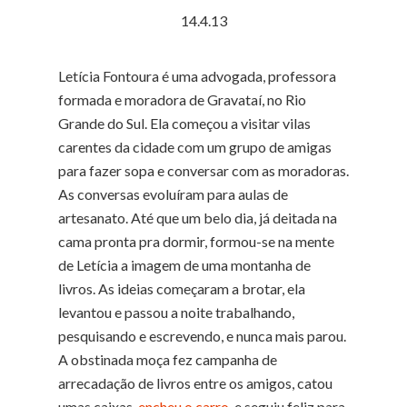
14.4.13
Letícia Fontoura é uma advogada, professora
formada e moradora de Gravataí, no Rio
Grande do Sul. Ela começou a visitar vilas
carentes da cidade com um grupo de amigas
para fazer sopa e conversar com as moradoras.
As conversas evoluíram para aulas de
artesanato. Até que um belo dia, já deitada na
cama pronta pra dormir, formou-se na mente
de Letícia a imagem de uma montanha de
livros. As ideias começaram a brotar, ela
levantou e passou a noite trabalhando,
pesquisando e escrevendo, e nunca mais parou.
A obstinada moça fez campanha de
arrecadação de livros entre os amigos, catou
umas caixas,
encheu o carro
, e seguiu feliz para