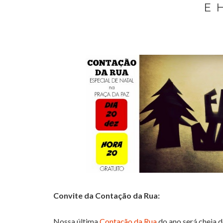
E 
Convite da Contação da Rua:
Nossa última
Contação da Rua
do ano será cheia d