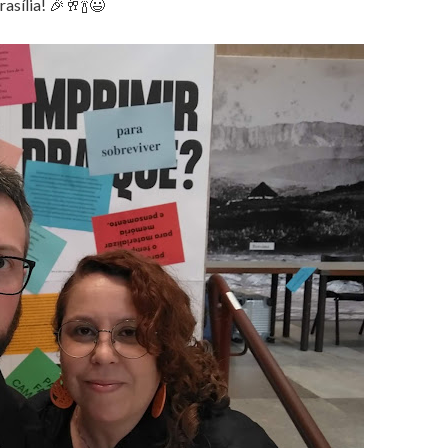
rasília! 🎉🥂🍾😃