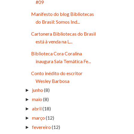
#09
Manifesto do blog Bibliotecas
do Brasil: Somos Ind...
Cartonera Bibliotecas do Brasil
está à venda na L...
Biblioteca Cora Coralina
inaugura Sala Temática Fe...
Conto inédito do escritor
Wesley Barbosa
junho
(8)
►
maio
(8)
►
abril
(18)
►
março
(12)
►
fevereiro
(12)
►