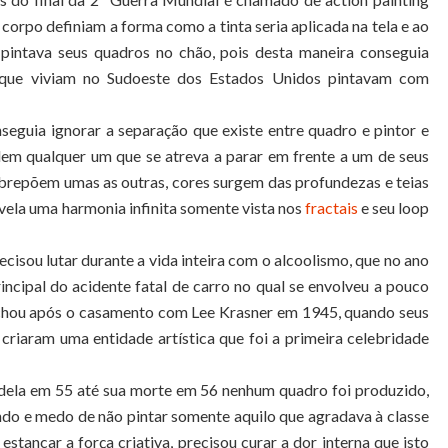
corpo definiam a forma como a tinta seria aplicada na tela e ao
intava seus quadros no chão, pois desta maneira conseguia
s que viviam no Sudoeste dos Estados Unidos pintavam com
seguia ignorar a separação que existe entre quadro e pintor e
em qualquer um que se atreva a parar em frente a um de seus
obrepõem umas as outras, cores surgem das profundezas e teias
vela uma harmonia infinita somente vista nos
fractais
e seu loop
cisou lutar durante a vida inteira com o alcoolismo, que no ano
incipal do acidente fatal de carro no qual se envolveu a pouco
anchou após o casamento com Lee Krasner em 1945, quando seus
criaram uma entidade artística que foi a primeira celebridade
 dela em 55 até sua morte em 56 nenhum quadro foi produzido,
do e medo de não pintar somente aquilo que agradava à classe
tancar a força criativa, precisou curar a dor interna que isto