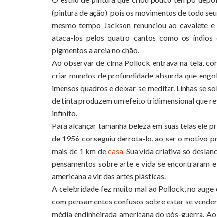
(pintura de ação), pois os movimentos de todo seu 
mesmo tempo Jackson renunciou ao cavalete e p
ataca-los pelos quatro cantos como os índio
pigmentos a areia no chão.
Ao observar de cima Pollock entrava na tela, con
criar mundos de profundidade absurda que engol
imensos quadros e deixar-se meditar. Linhas se s
de tinta produzem um efeito tridimensional que re
infinito.
Para alcançar tamanha beleza em suas telas ele pre
de 1956 conseguiu derrota-lo, ao ser o motivo pr
mais de 1 km de
casa
. Sua vida criativa só desl
pensamentos sobre arte e vida se encontraram e 
americana a vir das artes plásticas.
A celebridade fez muito mal ao Pollock, no auge
com pensamentos confusos sobre estar se venden
média endinheirada americana do pós-guerra. Ao es