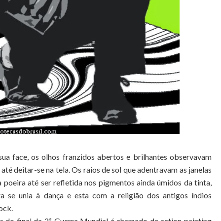
a face, os olhos franzidos abertos e brilhantes observavam
até deitar-se na tela. Os raios de sol que adentravam as janelas
 poeira até ser refletida nos pigmentos ainda úmidos da tinta,
 se unia à dança e esta com a religião dos antigos índios
ock.
s do final da 2ª Guerra Mundial é chamado de action painting