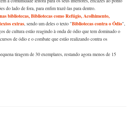
em a comunidade leitora para os seus interiores, eficazes ao ponto
ões do lado de fora, para enfim trazê-las para dentro.
s bibliotecas, Bibliotecas como Refúgio, Acolhimento,
extos extras
Bibliotecas contra o Ódio
, sendo um deles o texto "
",
ços de cultura estão reagindo à onda de ódio que tem dominado o
scursos de ódio e o combate que estão realizando contra os
pequena tiragem de 30 exemplares, restando agora menos de 15