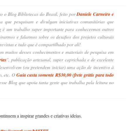
 o Blog Bibliotecas do Brasil, feito por
Daniele Carneiro e
iba que pesquisam e divulgam iniciativas comunitárias que
og é um trabalho super importante para conhecermos outros
pirarmos e falarmos sobre os desafios dos projetos culturais
evistas e tudo que é compartilhado por ali!
am muitos desses conhecimentos e materiais de pesquisa em
rias
", publicação artesanal, super caprichada e de excelente
desenvolvem (ou pretendem iniciar) uma ação de incentivo à
o, etc. O
Guia custa somente R$30,00 (frete grátis para todo
sse Blog que apoia tanta gente que trabalha pela leitura no
tinuem a inspirar grandes e criativas ideias.
http://eepurl.com/bfdTjH
'