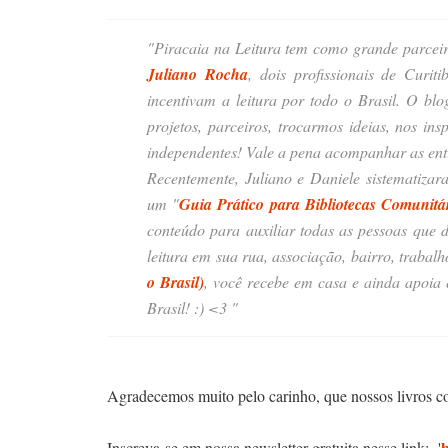
"Piracaia na Leitura tem como grande parceiro
Juliano Rocha
, dois profissionais de Curit
incentivam a leitura por todo o Brasil. O bl
projetos, parceiros, trocarmos ideias, nos ins
independentes! Vale a pena acompanhar as entr
Recentemente, Juliano e Daniele sistematizar
um "
Guia Prático para Bibliotecas Comunitá
conteúdo para auxiliar todas as pessoas que 
leitura em sua rua, associação, bairro, trabalh
o Brasil)
, você recebe em casa e ainda apoia e
Brasil! :) <3 "
Agradecemos muito pelo carinho, que nossos livros con
Inscreva-se em nossa newsletter gratuita nesse link: '