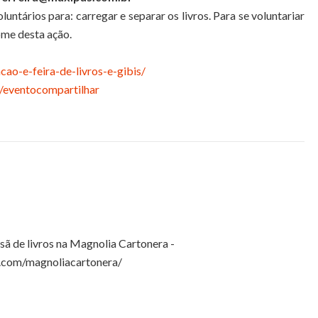
untários para: carregar e separar os livros. Para se voluntariar
ome desta ação.
cao-e-feira-de-livros-e-gibis/
/eventocompartilhar
esã de livros na Magnolia Cartonera -
.com/magnoliacartonera/