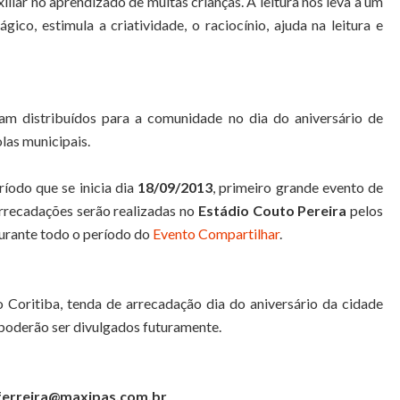
iliar no aprendizado de muitas crianças. A leitura nos leva a um
ico, estimula a criatividade, o raciocínio, ajuda na leitura e
jam distribuídos para a comunidade no dia do aniversário de
olas municipais.
íodo que se inicia dia
18/09/2013
, primeiro grande evento de
arrecadações serão realizadas no
Estádio Couto Pereira
pelos
urante todo o período do
Evento Compartilhar
.
 Coritiba, tenda de arrecadação dia do aniversário da cidade
poderão ser divulgados futuramente.
.ferreira@maxipas.com.br