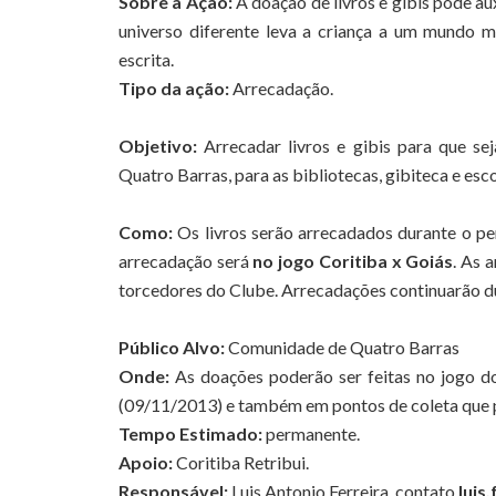
Sobre a Ação:
A doação de livros e gibis pode aux
universo diferente leva a criança a um mundo mág
escrita.
Tipo da ação:
Arrecadação.
Objetivo:
Arrecadar livros e gibis para que se
Quatro Barras, para as bibliotecas, gibiteca e esc
Como:
Os livros serão arrecadados durante o per
arrecadação será
no jogo Coritiba x Goiás
. As 
torcedores do Clube. Arrecadações continuarão d
Público Alvo:
Comunidade de Quatro Barras
Onde:
As doações poderão ser feitas no jogo do
(09/11/2013) e também em pontos de coleta que 
Tempo Estimado:
permanente.
Apoio:
Coritiba Retribui.
Responsável:
Luis Antonio Ferreira, contato
luis