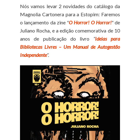
Nós vamos levar 2 novidades do catálogo da
Magnolia Cartonera para a Estopim: Faremos
o lançamento da zine
"
O Horror! O Horror!
"
de
Juliano Rocha, e a edição comemorativa de 10
anos de publicação do livro
“
Ideias para
Bibliotecas Livres – Um Manual de Autogestão
Independente
”.