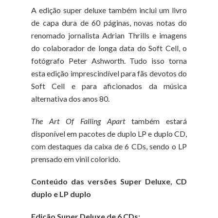
A edição super deluxe também inclui um livro
de capa dura de 60 páginas, novas notas do
renomado jornalista
Adrian Thrills
e imagens
do colaborador de longa data do Soft Cell, o
fotógrafo
Peter Ashworth
. Tudo isso torna
esta edição
imprescindível para fãs devotos do
Soft Cell e para aficionados da música
alternativa dos anos 80
.
The Art Of Falling Apart
também estará
disponível em pacotes de
duplo LP
e
duplo CD
,
com destaques da caixa de 6 CDs, sendo o LP
prensado em vinil colorido.
Conteúdo das versões Super Deluxe, CD
duplo e LP duplo
Edição Super Deluxe de 6 CDs: