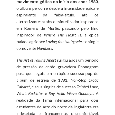
movimento gótico do início dos anos 1980
,
o álbum percorre desde a intensidade épica e
espiralante da faixa-título, até os
aterrorizantes stabs de sintetizador inspirados
em Romero de
Martin
, passando pelo hino
inspirador de
Where The Heart Is
, a épica
balada agridoce
Loving You Hating Me
e o single
comovente
Numbers
.
The Art of Falling Apart
surgiu após um período
de pressão da então gravadora
Phonogram
para que seguissem o rápido sucesso pop do
álbum de estreia de 1981,
Non-Stop Erotic
Cabaret
, e seus singles de sucesso
Tainted Love
,
What
,
Bedsitter
e
Say Hello Wave Goodbye
. A
realidade da fama internacional para dois
estudantes de arte do norte da Inglaterra era
indesejada e, francamente, desconfortável.