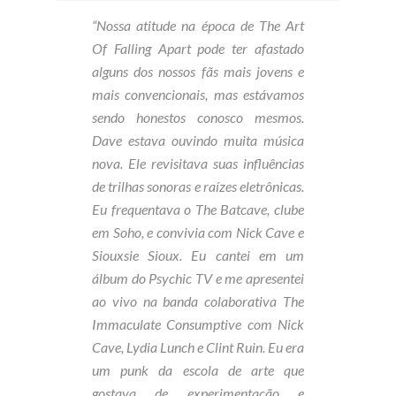
“Nossa atitude na época de
The Art
Of Falling Apart
pode ter afastado
alguns dos nossos fãs mais jovens e
mais convencionais, mas estávamos
sendo honestos conosco mesmos.
Dave estava ouvindo muita música
nova. Ele revisitava suas influências
de trilhas sonoras e raízes eletrônicas.
Eu frequentava o The Batcave, clube
em Soho, e convivia com Nick Cave e
Siouxsie Sioux. Eu cantei em um
álbum do Psychic TV e me apresentei
ao vivo na banda colaborativa The
Immaculate Consumptive com Nick
Cave, Lydia Lunch e Clint Ruin. Eu era
um punk da escola de arte que
gostava de experimentação e