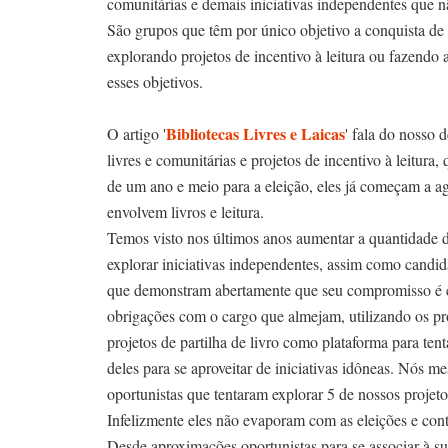
comunitárias e demais iniciativas independentes que 
São grupos que têm por único objetivo a conquista de 
explorando projetos de incentivo à leitura ou fazendo 
esses objetivos.
Bibliotecas Livres e Laicas
O artigo '
' fala do nosso 
livres e comunitárias e projetos de incentivo à leitur
de um ano e meio para a eleição, eles já começam a agir
envolvem livros e leitura.
Temos visto nos últimos anos aumentar a quantidade d
explorar iniciativas independentes, assim como candida
que demonstram abertamente que seu compromisso é co
obrigações com o cargo que almejam, utilizando os proj
projetos de partilha de livro como plataforma para tent
deles para se aproveitar de iniciativas idôneas. Nós m
oportunistas que tentaram explorar 5 de nossos projeto
Infelizmente eles não evaporam com as eleições e co
Desde aproximações oportunistas para se associar à sua