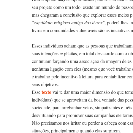
seu projeto como um todo, existe um mundo de pessoas 
mas chegaram a conclusão que explorar esses meios
"candidato religioso amigo dos livros"
, poderá lhes tr
livros em comunidades vulneráveis são as iniciativas m
Esses indivíduos acham que as pessoas que trabalham c
suas intenções explícitas, em total desacordo com o ob
continuam forçando uma associação da imagem deles c
nenhuma ligação com eles (mesmo que você trabalhe em
e trabalho pelo incentivo à leitura para contabilizar c
seus objetivos.
texto
Esse
vai te dar uma maior dimensão do que temos
indivíduas) que se aproveitam da boa vontade das pess
sociedade, para arrebanhar votos, simpatizantes e fiéis
desvirtuando para promover suas campanhas eleitorais 
Não precisamos nos irritar ou perder a cabeça com ess
situações, principalmente quando elas surgirem.