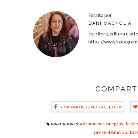
Escrito por
DANI MAGNOLIA
Escritora, editora e art
https://www.instagram
COMPART
COMPARTILHE NO FACEBOOK
#leiamulheresnegras
,
Jarid 
MARCADORES:
proselitismo polític