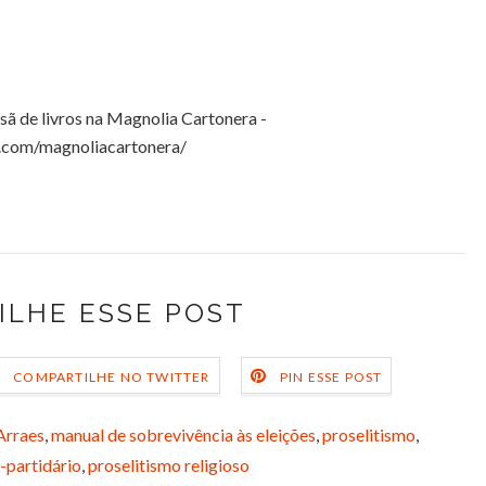
esã de livros na Magnolia Cartonera -
.com/magnoliacartonera/
ILHE ESSE POST
COMPARTILHE NO TWITTER
PIN ESSE POST
Arraes
,
manual de sobrevivência às eleições
,
proselitismo
,
o-partidário
,
proselitismo religioso