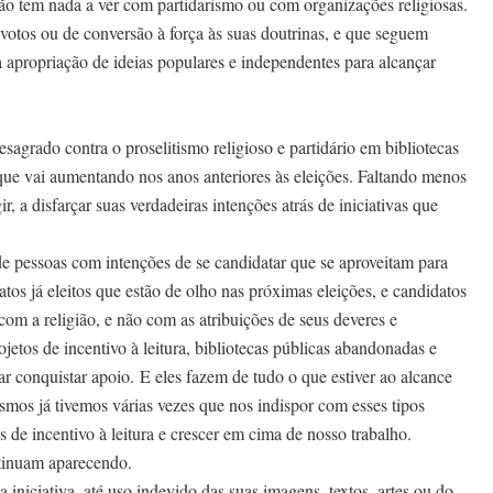
não tem nada a ver com partidarismo ou com organizações religiosas.
votos ou de conversão à força às suas doutrinas, e que seguem
a apropriação de ideias populares e independentes para alcançar
desagrado contra o proselitismo religioso e partidário em bibliotecas
a, que vai aumentando nos anos anteriores às eleições. Faltando menos
, a disfarçar suas verdadeiras intenções atrás de iniciativas que
e pessoas com intenções de se candidatar que se aproveitam para
tos já eleitos que estão de olho nas próximas eleições, e candidatos
m a religião, e não com as atribuições de seus deveres e
etos de incentivo à leitura, bibliotecas públicas abandonadas e
ar conquistar apoio.
E eles fazem de tudo o que estiver ao alcance
esmos já tivemos várias vezes que nos indispor com esses tipos
s de incentivo à leitura e crescer em cima de nosso trabalho.
ntinuam aparecendo.
 iniciativa, até uso indevido das suas imagens, textos, artes ou do