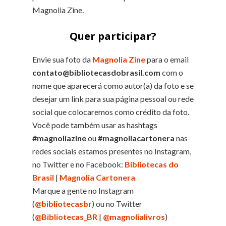
Magnolia Zine.
Quer participar?
Envie sua foto da
Magnolia Zine
para o email
contato@bibliotecasdobrasil.com
com o
nome que aparecerá como autor(a) da foto e se
desejar um link para sua página pessoal ou rede
social que colocaremos como crédito da foto.
Você pode também usar as hashtags
#magnoliazine
ou
#magnoliacartonera
nas
redes sociais estamos presentes no Instagram,
no Twitter e no Facebook:
Bibliotecas do
Brasil
|
Magnolia Cartonera
Marque a gente no Instagram
(
@bibliotecasbr
) ou no Twitter
(
@Bibliotecas_BR
|
@magnolialivros
)