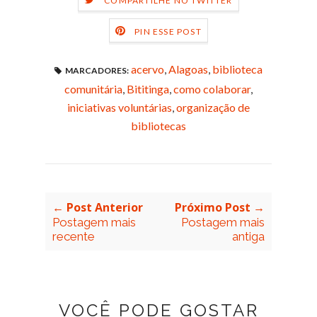
COMPARTILHE NO TWITTER
PIN ESSE POST
acervo
,
Alagoas
,
biblioteca
MARCADORES:
comunitária
,
Bititinga
,
como colaborar
,
iniciativas voluntárias
,
organização de
bibliotecas
← Post Anterior
Próximo Post →
Postagem mais
Postagem mais
recente
antiga
VOCÊ PODE GOSTAR