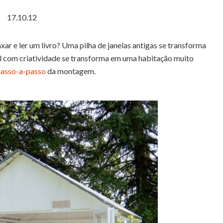
17.10.12
axar e ler um livro? Uma pilha de janelas antigas se transforma
vel com criatividade se transforma em uma habitação muito
asso-a-passo
da montagem.