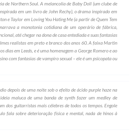
ia de Northern Soul. A melancolia de Baby Doll (um clube de
inspirada em um livro de John Rechy), o drama inspirado em
rton e Taylor em Loving You Hating Me (a partir de Quem Tem
narrava a monotonia cotidiana de um operário de fábrica,
cional, até chegar na dona de casa entediada e suas fantasias
lmes realistas em preto e branco dos anos 60. A faixa Martin
ros dias em Leeds, e é uma homenagem a George Romero e ao
ssino com fantasias de vampiro sexual – ele é um psicopata ou
io depois de uma noite sob o efeito de ácido purple haze na
 ideia maluca de uma banda de synth fazer um medley de
m dos guitarristas mais célebres de todos os tempos. Engole
ulo fala sobre deterioração física e mental, nada de hinos à