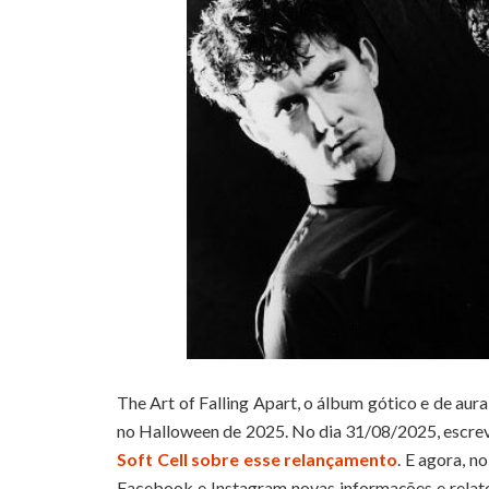
The Art of Falling Apart, o álbum gótico e de aur
no Halloween de 2025. No dia 31/08/2025, escrevi
Soft Cell sobre esse relançamento
. E agora, n
Facebook e Instagram novas informações e relat