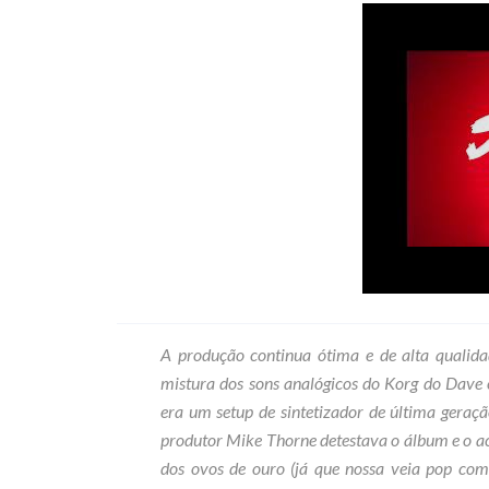
A produção continua ótima e de alta qualid
mistura dos sons analógicos do Korg do Dave 
era um setup de sintetizador de última geração
produtor Mike Thorne detestava o álbum e o a
dos ovos de ouro (já que nossa veia pop come