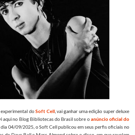
a experimental do
Soft Cell
, vai ganhar uma edição super deluxe
 aqui no Blog Bibliotecas do Brasil sobre o
anúncio oficial do
o dia 04/09/2025, o Soft Cell publicou em seus perfis oficiais no
os de Dave Ball e Marc Almond sobre o disco, em que revelam