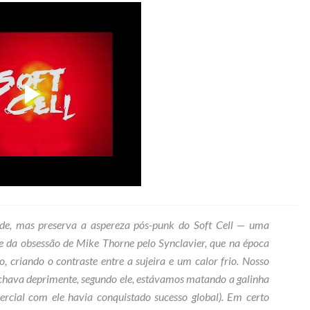
ade, mas preserva a aspereza pós-punk do Soft Cell — uma
e da obsessão de Mike Thorne pelo Synclavier, que na época
, criando o contraste entre a sujeira e um calor frio. Nosso
chava deprimente, segundo ele, estávamos matando a galinha
rcial com ele havia conquistado sucesso global). Em certo