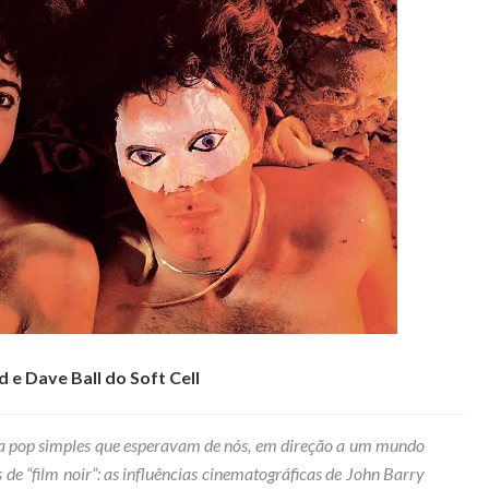
e Dave Ball do Soft Cell
a pop simples que esperavam de nós, em direção a um mundo
 de “film noir”: as influências cinematográficas de John Barry