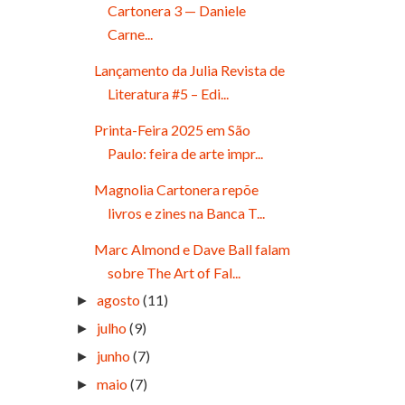
Cartonera 3 — Daniele
Carne...
Lançamento da Julia Revista de
Literatura #5 – Edi...
Printa-Feira 2025 em São
Paulo: feira de arte impr...
Magnolia Cartonera repõe
livros e zines na Banca T...
Marc Almond e Dave Ball falam
sobre The Art of Fal...
agosto
(11)
►
julho
(9)
►
junho
(7)
►
maio
(7)
►