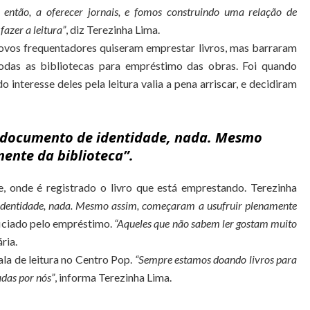
então, a oferecer jornais, e fomos construindo uma relação de
azer a leitura”
, diz Terezinha Lima.
ovos frequentadores quiseram emprestar livros, mas barraram
todas as bibliotecas para empréstimo das obras. Foi quando
o interesse deles pela leitura valia a pena arriscar, e decidiram
 documento de identidade, nada. Mesmo
ente da biblioteca”.
 onde é registrado o livro que está emprestando. Terezinha
identidade, nada. Mesmo assim, começaram a usufruir plenamente
ficiado pelo empréstimo.
“Aqueles que não sabem ler gostam muito
ria.
ala de leitura no Centro Pop.
“Sempre estamos doando livros para
adas por nós”
, informa Terezinha Lima.