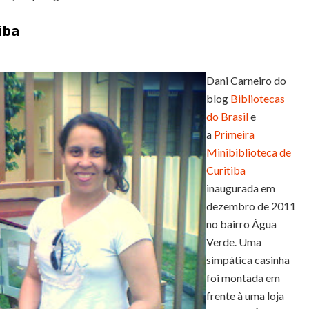
iba
Dani Carneiro do
blog
Bibliotecas
do Brasil
e
a
Primeira
Minibiblioteca de
Curitiba
inaugurada em
dezembro de 2011
no bairro Água
Verde. Uma
simpática casinha
foi montada em
frente à uma loja