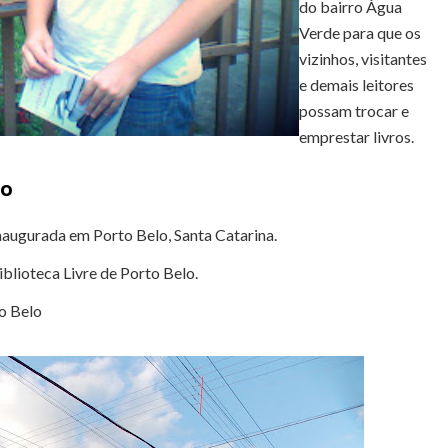
do bairro Água
Verde para que os
vizinhos, visitantes
e demais leitores
possam trocar e
emprestar livros.
lo
naugurada em Porto Belo, Santa Catarina.
blioteca Livre de Porto Belo.
o Belo