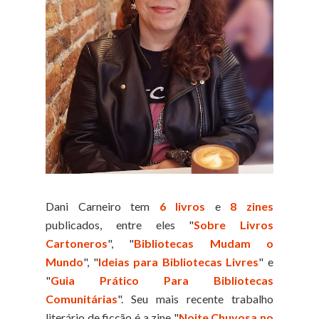
Dani Carneiro tem
6 livros
e
8 zines
publicados, entre eles "
Sobre Livros
Cartoneros
", "
Bibliotecas Mudam o
Mundo
", "
Ideias para Bibliotecas Livres
" e
"
Guia Prático Para Bibliotecas
Comunitárias
". Seu mais recente trabalho
literário de ficção é a zine "
Noite Chuvosa no