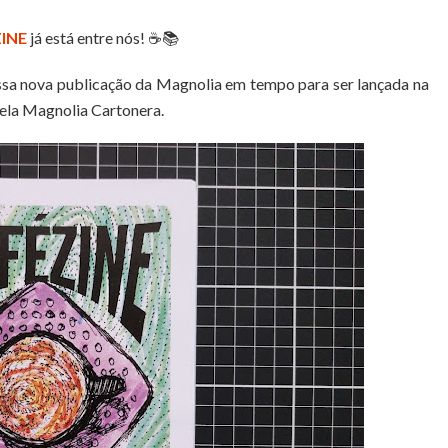
INE
já está entre nós! ☕️📚
essa nova publicação da Magnolia em tempo para ser lançada na
 pela Magnolia Cartonera.