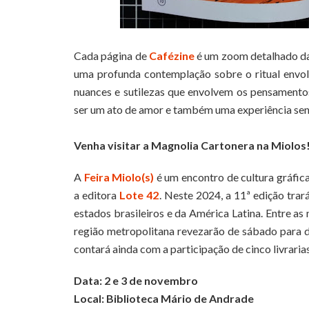
Cada página de
Cafézine
é um zoom detalhado da
uma profunda contemplação sobre o ritual envol
nuances e sutilezas que envolvem os pensamentos
ser um ato de amor e também uma experiência sens
Venha visitar a Magnolia Cartonera na Miolos
A
Feira Miolo(s)
é um encontro de cultura gráfi
a editora
Lote 42
. Neste 2024, a 11ª edição trar
estados brasileiros e da América Latina. Entre as 
região metropolitana revezarão de sábado para do
contará ainda com a participação de cinco livraria
Data: 2 e 3 de novembro
Local: Biblioteca Mário de Andrade