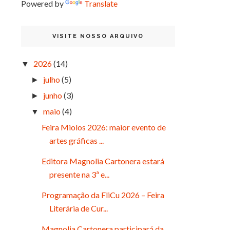
Powered by
Translate
VISITE NOSSO ARQUIVO
2026
(14)
▼
julho
(5)
►
junho
(3)
►
maio
(4)
▼
Feira Miolos 2026: maior evento de
artes gráficas ...
Editora Magnolia Cartonera estará
presente na 3ª e...
Programação da FliCu 2026 – Feira
Literária de Cur...
Magnolia Cartonera participará da