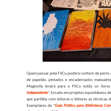
Quem passar pela FliCu poderá conferir de perto 
de papelão, pintados e encadernados manualmen
Magnolia levará para a FliCu estão os livro
Independente
"
, focado em projetos espontâneos de 
que partilha com leitoras e leitores as técnicas 
Exemplares do
"
Guia Prático para Bibliotecas Com