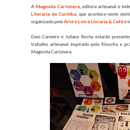
A
Magnolia Cartonera
, editora artesanal e in
Literária de Curitiba
, que acontece neste dom
organizado pela
Arte e Letra Livraria & Café
e t
Dani Carneiro e Juliano Rocha estarão present
trabalho artesanal inspirado pela filosofia e pr
Magnolia Cartonera.