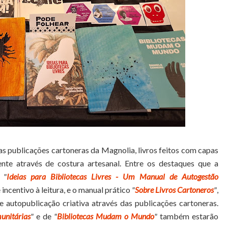
as publicações cartoneras da Magnolia, livros feitos com capas
te através de costura artesanal. Entre os destaques que a
s
"
Ideias para Bibliotecas Livres - Um Manual de Autogestão
incentivo à leitura, e o manual prático
"
Sobre Livros Cartoneros
"
,
de autopublicação criativa através das publicações cartoneras.
unitárias
"
e de
"
Bibliotecas Mudam o Mundo
"
também estarão